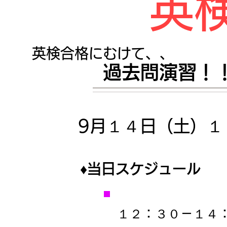
英
​英検合格にむけて、、
過去問演習！
​
9月１４日（土）１
♦当日スケジュール
１２：３０－１４