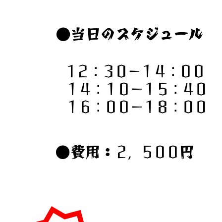
●当日のスケジュール
1２：３０－１４：００
１４：１０－１５：４０
​１６：００－１８：００
●費用：
２，５００
円